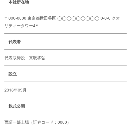
本社所在地
〒000-0000 東京都世田谷区
◯◯◯◯◯◯◯◯◯ 0-0-0
クオ
リティータワー4F
代表者
代表取締役 真取将弘
設立
2016年09月
株式公開
西証一部上場（証券コード：0000）