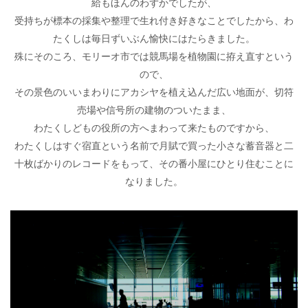
給もほんのわずかでしたが、
受持ちが標本の採集や整理で生れ付き好きなことでしたから、わ
たくしは毎日ずいぶん愉快にはたらきました。
殊にそのころ、モリーオ市では競馬場を植物園に拵え直すという
ので、
その景色のいいまわりにアカシヤを植え込んだ広い地面が、切符
売場や信号所の建物のついたまま、
わたくしどもの役所の方へまわって来たものですから、
わたくしはすぐ宿直という名前で月賦で買った小さな蓄音器と二
十枚ばかりのレコードをもって、その番小屋にひとり住むことに
なりました。