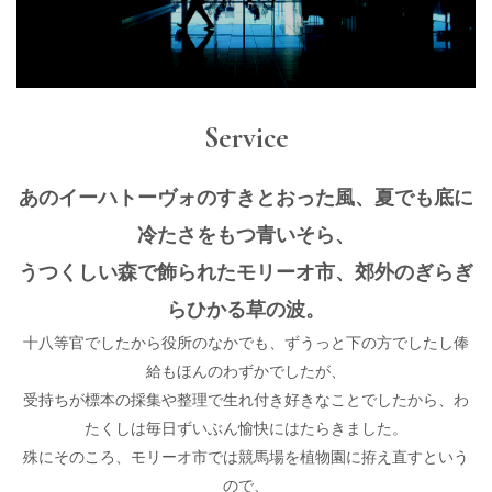
Service
あのイーハトーヴォのすきとおった風、夏でも底に
冷たさをもつ青いそら、
うつくしい森で飾られたモリーオ市、郊外のぎらぎ
らひかる草の波。
十八等官でしたから役所のなかでも、ずうっと下の方でしたし俸
給もほんのわずかでしたが、
受持ちが標本の採集や整理で生れ付き好きなことでしたから、わ
たくしは毎日ずいぶん愉快にはたらきました。
殊にそのころ、モリーオ市では競馬場を植物園に拵え直すという
ので、