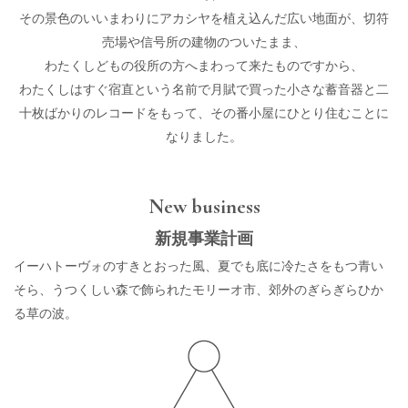
その景色のいいまわりにアカシヤを植え込んだ広い地面が、切符
売場や信号所の建物のついたまま、
わたくしどもの役所の方へまわって来たものですから、
わたくしはすぐ宿直という名前で月賦で買った小さな蓄音器と二
十枚ばかりのレコードをもって、その番小屋にひとり住むことに
なりました。
New business
新規事業計画
イーハトーヴォのすきとおった風、夏でも底に冷たさをもつ青い
そら、うつくしい森で飾られたモリーオ市、郊外のぎらぎらひか
る草の波。