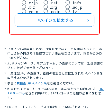
.or.jp
.net
.info
.biz
.org
.ac.jp
.ed.jp
.go.jp
.tv
ドメインを検索する
ドメイン名の検索の結果、登録可能であることを確認できても、お
申し込みの時点では登録できない場合もございます。あらかじめご
了承ください。
.tvドメインの「プレミアムネーム」の登録については、別途調整さ
せていただく場合がございます。
「属性型JP」の登録は、組織の種別ごとに区別されたドメイン名を
取得する必要があります。
事前に
属性型.JPドメイン名
をご確認ください。
独自ドメインメールでGmailへのメール送信を行う場合は別途、
DN
Sマネージャ
をご契約頂いて、SPFレコードの追加が必要になりま
す。
BIGLOBEオフィスサービス(別料金)のご契約が必要です。