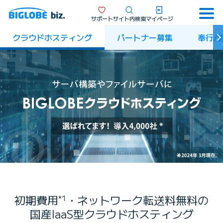
サポート
サイト内検索
マイページ
クラウドホスティング
パートナー募集
奉行/
初期費用
・ネットワーク転送料無料の
*1
国産IaaS型クラウドホスティング