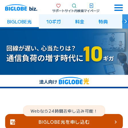
サポート
サイト内検索
マイページ
BIGLOBE光
10ギガ
料金
特典
仕
Webなら24時間お申し込み可能！
BIGLOBE光を申し込む