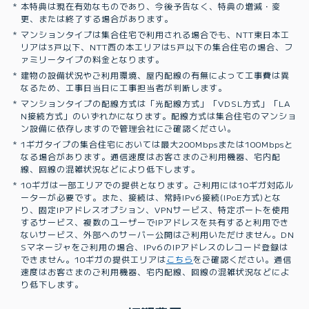
本特典は現在有効なものであり、今後予告なく、特典の増減・変
更、または終了する場合があります。
マンションタイプは集合住宅で利用される場合でも、NTT東日本エ
リアは3戸以下、NTT西の本エリアは5戸以下の集合住宅の場合、フ
ァミリータイプの料金となります。
建物の設備状況やご利用環境、屋内配線の有無によって工事費は異
なるため、工事日当日に工事担当者が判断します。
マンションタイプの配線方式は「光配線方式」「VDSL方式」「LA
N接続方式」のいずれかになります。配線方式は集合住宅のマンショ
ン設備に依存しますので管理会社にご確認ください。
1ギガタイプの集合住宅においては最大200Mbpsまたは100Mbpsと
なる場合があります。通信速度はお客さまのご利用機器、宅内配
線、回線の混雑状況などにより低下します。
10ギガは一部エリアでの提供となります。ご利用には10ギガ対応ル
ーターが必要です。また、接続は、常時IPv6接続(IPoE方式)とな
り、固定IPアドレスオプション、VPNサービス、特定ポートを使用
するサービス、複数のユーザーでIPアドレスを共有すると利用でき
ないサービス、外部へのサーバー公開はご利用いただけません。DN
Sマネージャをご利用の場合、IPv6のIPアドレスのレコード登録は
できません。10ギガの提供エリアは
こちら
をご確認ください。通信
速度はお客さまのご利用機器、宅内配線、回線の混雑状況などによ
り低下します。