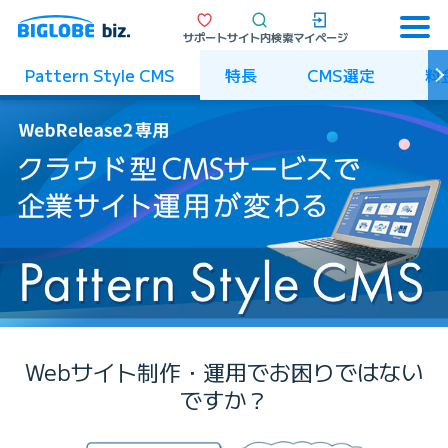
サポート
サイト内検索
マイページ
Pattern Style CMS
特長
CMS選定
料
Webサイト制作・運用でお困りではない
ですか？