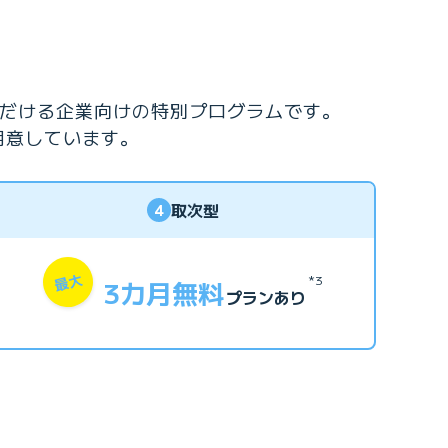
ただける企業向けの特別プログラムです。
用意しています。
取次型
4
最大
*3
3カ月無料
プランあり