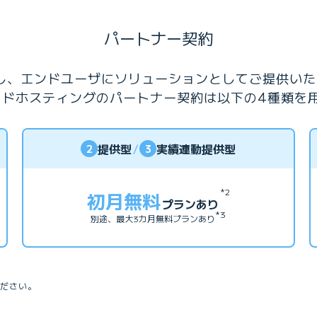
パートナー契約
活用し、エンドユーザにソリューションとしてご提供い
クラウドホスティングのパートナー契約は以下の4種類を
提供型
/
実績連動提供型
2
3
*2
初月無料
プランあり
*3
別途、最大3カ月無料プランあり
ださい。