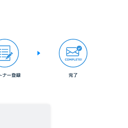
トナー登録
完了
、