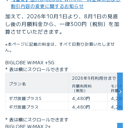
割引内容の変更に関するお知らせ
加えて、2026年10月1日より、8月1日の見直
し後の月額料金から、一律300円（税別）を加
算させていただきます。
※本ページに記載の料金は、すべて日割り計算いたしませ
ん。
BIGLOBE WiMAX +5G
* 表は横にスクロールできます
2026年9月利用分まで
プラン名
月額利用料
モバイル
（税別）
月額利用
ギガ放題プラスS
4,480円
4,280
ギガ放題プラス
4,480円
4,280
* 表は横にスクロールできます
BIGLOBE WiMAX 2+