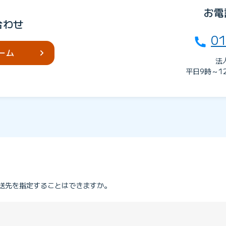
お電
合わせ
01
ーム
法
平日9時～1
送先を指定することはできますか。