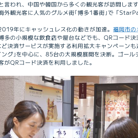
と言われ、中国や韓国から多くの観光客が訪問します
外観光客に人気のグルメ街｢博多1番街｣で「StarPa
2019年にキャッシュレス化の動きが加速。
福岡市の
博多の小規模な飲食店や屋台などでも、QRコード決
y」など決済サービスが実施する利用拡大キャンペーン
イング｣を中心に、85台の大規模展開を決断。ゴール
客がQRコード決済を利用しました。