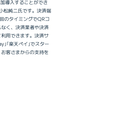
追加導入することができ
小松純二氏です。決済端
回のタイミングでQRコ
もなく、決済業者や決済
て利用できます。決済サ
 Pay｣｢楽天ペイ｣でスター
、お客さまからの支持を
。