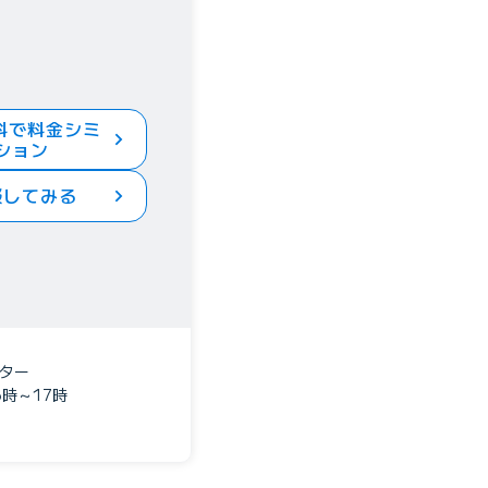
料で料金シミ
ション
談してみる
ター
3時～17時