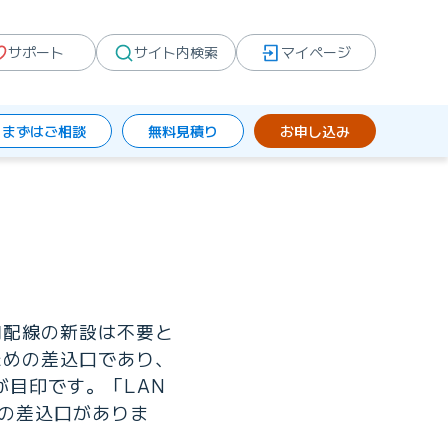
サポート
サイト内検索
マイページ
まずはご相談
無料見積り
お申し込み
内配線の新設は不要と
ための差込口であり、
が目印です。「LAN
トの差込口がありま