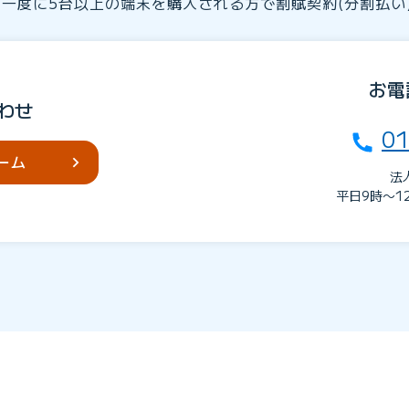
、一度に5台以上の端末を購入される方で割賦契約(分割払い
お電
わせ
01
ーム
法
平日9時〜1