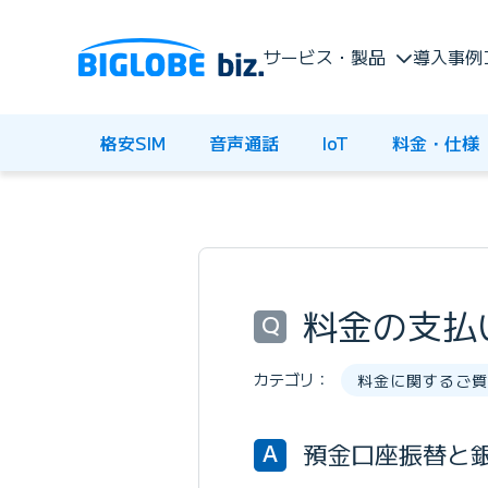
サービス・製品
導入事例
格安SIM
音声通話
IoT
料金・仕様
料金の支払
Q
カテゴリ：
料金に関するご質
預金口座振替と銀
A