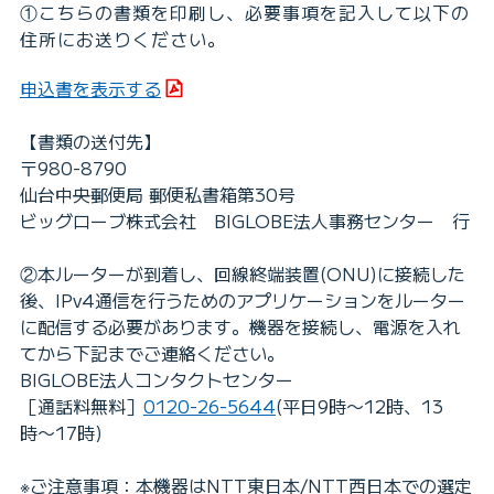
①こちらの書類を印刷し、必要事項を記入して以下の
住所にお送りください。
申込書を表示する
【書類の送付先】
〒980-8790
仙台中央郵便局 郵便私書箱第30号
ビッグローブ株式会社 BIGLOBE法人事務センター 行
②本ルーターが到着し、回線終端装置(ONU)に接続した
後、IPv4通信を行うためのアプリケーションをルーター
に配信する必要があります。機器を接続し、電源を入れ
てから下記までご連絡ください。
BIGLOBE法人コンタクトセンター
［通話料無料］
0120-26-5644
(平日9時〜12時、13
時〜17時)
※ご注意事項：本機器はNTT東日本/NTT西日本での選定