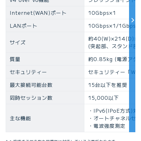
Internet(WAN)ポート
10Gbps×1
LANポート
10Gbps×1/1Gbps×
約40(W)×214(D)×
サイズ
(突起部、スタンド部を
質量
約0.85kg (電源ア
セキュリティー
セキュリティー「WP
最大接続可能台数
15台以下を推奨
同時セッション数
15,000以下
・IPv6(IPoE方式)対
主な機能
・オートチャネルセ
・電波強度測定