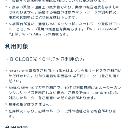
1 接続する端末側も同機能に対応している必要があります。
2 表⽰の数値は理論上の最⼤値であり、実際の転送速度を⽰すもの
ではありません。接続する機器の仕様やネットワークの混雑状況、
電波の状態などにより速度は低下します。
3 複数台が互いに通信しあいメッシュ状にネットワークを広げてい
くことで、Wi-Fi環境の最適化を実現します。「Wi-Fi EasyMesh
T
」は、Wi-Fi Allianceの商標です。
M
利用対象
・BIGLOBE光 10ギガをご利用の方
BIGLOBE光電話をご利用される方は本レンタルサービスをご利用い
ただけません。ひかり電話対応機器10ギガ用(ルーター)をご利用く
ださい。
BIGLOBE光 10ギガをご利用で、10ギガ対応無線LANルーターのレ
ンタルサービスを利用しない場合、ご自身でBIGLOBE光 10ギガに
対応したルーターをご用意いただく必要があります。
機種の指定はできません。
在庫状況により、記載のルーター以外の機種となる場合がありま
す。
利用料金