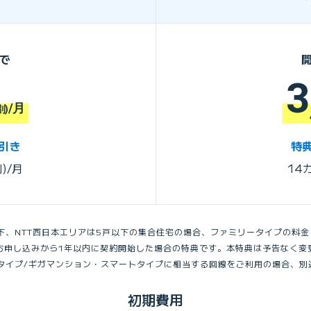
で
3
/月
別)
値引き
特典
)/月
14
以下、NTT西日本エリアは5戸以下の集合住宅の場合、ファミリータイプの料
、お申し込みから1年以内に契約開始した場合の特典です。本特典は予告なく
トタイプ/ギガマンション・スマートタイプに相当する回線をご利用の場合、別途
初期費用