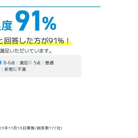
と回答した方が91%！
満足いただいています。
8-6点：満足
5点：普通
点：非常に不満
3年11月16日実施/回答数177社)