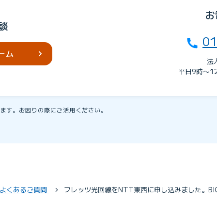
お
談
01
ーム
法
平日9時〜1
ます。お困りの際にご活用ください。
 よくあるご質問
フレッツ光回線をNTT東西に申し込みました。BIG