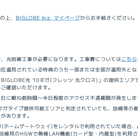
の上、
BIGLOBE biz. マイページ
からお手続きください。
合、光回線工事が必要になります。工事費については
こちら
現在適用されている特典のうち一部または全部が適用外とな
BIGLOBE光 10ギガ(フレッツ 光クロス)」の提供エリ
らご確認いただけます。
当日に概ね数時間〜半日程度のアクセス不通期間が発⽣しま
ギガタイプ提供可能エリアと判定されていても、設備等の都
合があります。
W(ホームゲートウェイ)をレンタルで利用されていた場合
回線用のHGWで無線LAN機能(カード型・内蔵型)を利用