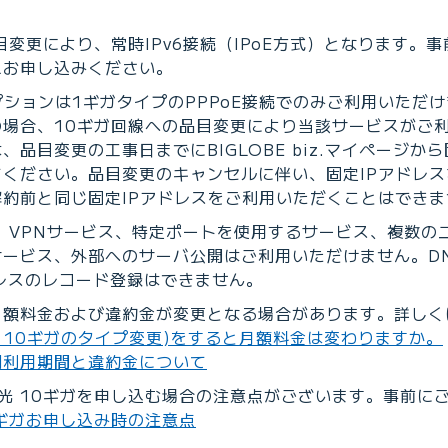
目変更により、常時IPv6接続（IPoE方式）となります。事
えお申し込みください。
プションは1ギガタイプのPPPoE接続でのみご利用いただけ
の場合、10ギガ回線への品目変更により当該サービスがご
、品目変更の工事日までにBIGLOBE biz.マイページか
ください。品目変更のキャンセルに伴い、固定IPアドレ
約前と同じ固定IPアドレスをご利用いただくことはできま
、VPNサービス、特定ポートを使用するサービス、複数の
サービス、外部へのサーバ公開はご利用いただけません。D
アドレスのレコード登録はできません。
月額料金および違約金が変更となる場合があります。詳しく
⇔10ギガのタイプ変更)をすると月額料金は変わりますか。
定期利用期間と違約金について
BE光 10ギガを申し込む場合の注意点がございます。事前に
10ギガお申し込み時の注意点