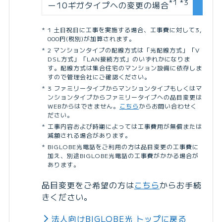
*1 *3
ー10ギガタイプへの変更の場合
1 土日祝日に工事を実施する場合、工事費に対して3,
000円(税別)が加算されます。
2 マンションタイプの配線方式は「光配線方式」「V
DSL方式」「LAN接続方式」のいずれかになりま
す。配線方式は集合住宅のマンション設備に依存しま
すので管理会社にご確認ください。
3 ファミリータイプからマンションタイプもしくはマ
ンションタイプからファミリータイプへの品目変更は
WEBからはできません。
こちら
からお問い合わせく
ださい。
工事内容および時期によっては工事費用が無償または
減額される場合があります。
BIGLOBE光電話をご利用の方は品目変更の工事費に
加え、別途BIGLOBE光電話の工事費がかかる場合が
あります。
品目変更をご希望の方は
こちら
からお手続
きください。
法人向けBIGLOBE光 トップに戻る