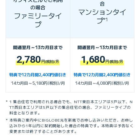
合
の場合
マンションタイ
ファミリータイ
プ
*1
プ
開通翌月～13カ月目まで
開通翌月～13カ月目まで
2,780
1,680
円
/月
円
/月
(税別)
(税別)
特典で12カ月間2,400円値引き
特典で12カ月間2,400円値引き
14カ月目～5,180円(税別)/月
14カ月目～4,080円(税別)/月
1 集合住宅で利用される場合でも、NTT東日本エリアは3戸以下、N
TT西日本エリアは5戸以下の集合住宅の場合、ファミリータイプの
料金となります。
本特典ご案内中にBIGLOBE光を新規でお申し込みいただき、お申し
込みから1年以内に契約開始した場合の特典です。本特典は予告なく
変更または終了することがあります。