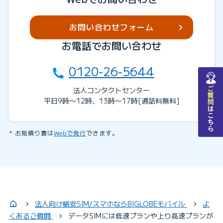
お問い合わせフォーム
お電話でお問い合わせ
0120-26-5644
チャットで質問
法人コンタクトセンター
平日9時〜12時、13時〜17時[通話料無料]
お見積り書は
Webで発行
できます。
法人向け格安SIM/スマホならBIGLOBEモバイル
よ
くあるご質問
データSIMには低速プランや上り高速プランが