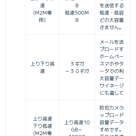
速
B
を送信する際に
(M2M専
低速500M
低速・低容量の
用)
B
どの大容量デー
きません。
メールを送る、
プロードする、
ホームページや
上り下り高
３ギガ
スマホやタブレ
速
～３０ギガ
ータでの利用に
大容量データを
サイネージなどの
にも適していま
防犯カメラから
ップロードなど、
上り高速
上り高速10
容量データのア
下り低速
GB～
すめです。
(M2M専