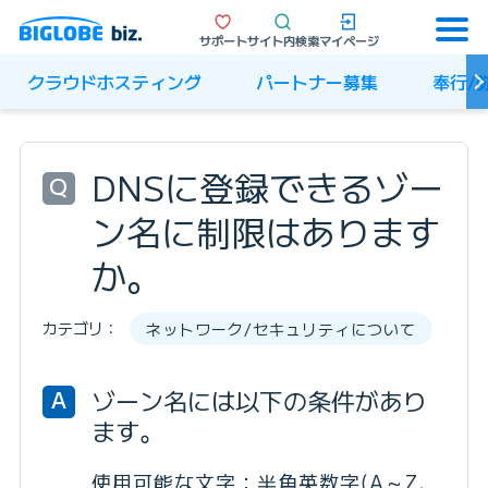
サポート
サイト内検索
マイページ
クラウドホスティング
パートナー募集
奉行/
DNSに登録できるゾー
Q
ン名に制限はあります
か。
カテゴリ：
ネットワーク/セキュリティについて
ゾーン名には以下の条件があり
A
ます。
使用可能な文字：半角英数字(A～Z,