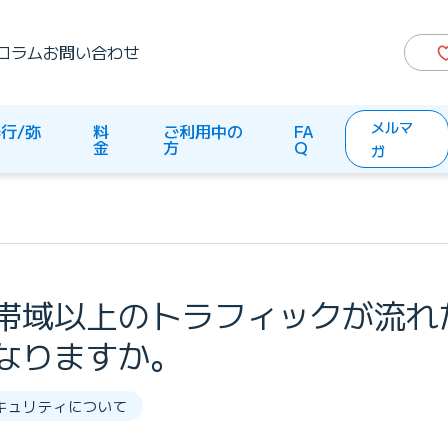
コラム
お問い合わせ
メルマ
行/弥
料
ご利用中の
FA
生
金
方
Q
ガ
帯域以上のトラフィックが流れ
なりますか。
キュリティについて