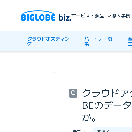
サービス・製品
導入事例
クラウドホスティン
パートナー募
奉
グ
集
クラウドアク
Q
BEのデー
か。
カテゴリ：
連携メニューにつ