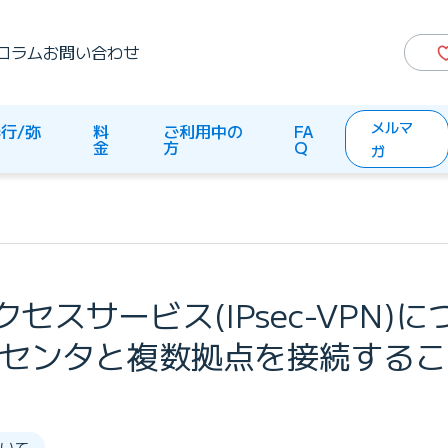
コラム
お問い合わせ
メルマ
行/弥
料
ご利用中の
FA
生
金
方
Q
ガ
セスサービス(IPsec-VPN)に
タセンタと複数拠点を接続する
いて