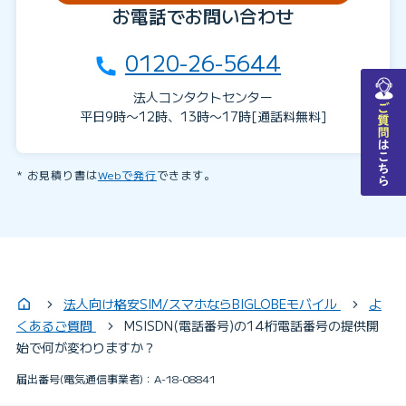
お電話でお問い合わせ
0120-26-5644
チャットで質問
法人コンタクトセンター
平日9時〜12時、13時〜17時[通話料無料]
お見積り書は
Webで発行
できます。
法人向け格安SIM/スマホならBIGLOBEモバイル
よ
くあるご質問
MSISDN(電話番号)の14桁電話番号の提供開
始で何が変わりますか？
届出番号(電気通信事業者)：A-18-08841