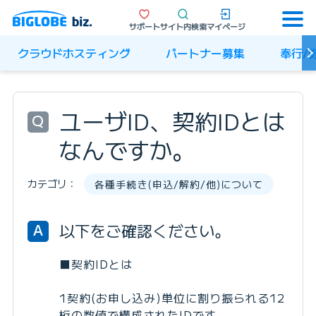
サポート
サイト内検索
マイページ
クラウドホスティング
パートナー募集
奉行/
ユーザID、契約IDとは
Q
なんですか。
カテゴリ：
各種手続き(申込/解約/他)について
以下をご確認ください。
A
■契約IDとは
1契約(お申し込み)単位に割り振られる12
桁の数値で構成されたIDです。