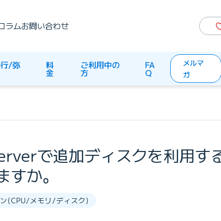
コラム
お問い合わせ
メルマ
行/弥
料
ご利用中の
FA
生
金
方
Q
ガ
s Serverで追加ディスクを利用
ますか。
(CPU/メモリ/ディスク)