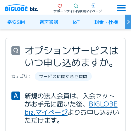
サポート
サイト内検索
マイページ
格安SIM
音声通話
IoT
料金・仕様
オプションサービスは
Q
いつ申し込めますか。
カテゴリ：
サービスに関するご質問
新規の法人会員は、入会セット
A
がお手元に届いた後、
BIGLOBE
biz.マイページ
よりお申し込みい
ただけます。