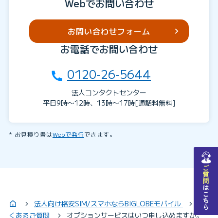
Webでお問い合わせ
お問い合わせフォーム
お電話でお問い合わせ
0120-26-5644
法人コンタクトセンター
平日9時〜12時、13時〜17時[通話料無料]
お見積り書は
Webで発行
できます。
チャットで質問
法人向け格安SIM/スマホならBIGLOBEモバイル
よ
くあるご質問
オプションサービスはいつ申し込めますか。