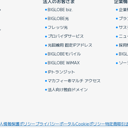
法人のお客さま
企業情
BIGLOBE biz.
企業
ア
BIGLOBE光
ブラ
フレッツ光
サス
し
プロバイダサービス
ニュ
光回線用 固定IPアドレス
採用
BIGLOBEモバイル
BIGL
BIGLOBE WiMAX
ソー
IPトランジット
マカフィー®マルチ アクセス
法人向け独自ドメイン
人情報保護ポリシー
プライバシーポータル
Cookieポリシー
特定商取引