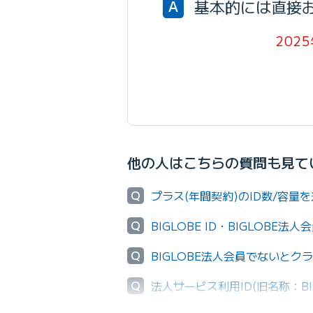
基本的には直接
A
202
他の人はこちらの質問も見て
Q
プラス(年間契約)のID数/容
Q
BIGLOBE ID・BIGLOBE
Q
BIGLOBE法人会員でないと
Q
法人サービス利用ID(旧名称：B