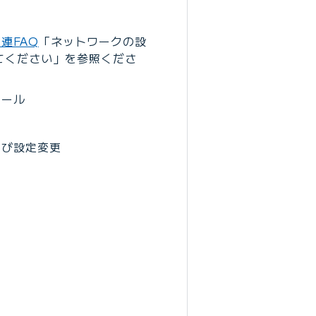
連FAQ
「ネットワークの設
てください」を参照くださ
トール
よび設定変更
築