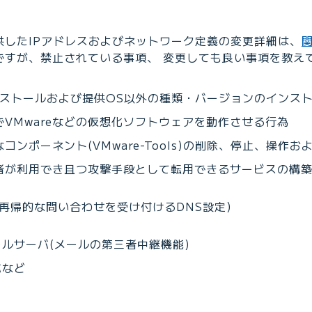
。
供したIPアドレスおよびネットワーク定義の変更詳細は、
関
ですが、禁止されている事項、 変更しても良い事項を教え
ンストールおよび提供OS以外の種類・バージョンのインス
VMwareなどの仮想化ソフトウェアを動作させる行為
コンポーネント(VMware-Tools)の削除、停止、操作お
者が利用でき且つ攻撃手段として転用できるサービスの構
(再帰的な問い合わせを受け付けるDNS設定)
ルサーバ(メールの第三者中継機能)
バなど