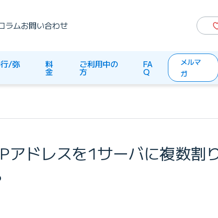
コラム
お問い合わせ
メルマ
行/弥
料
ご利用中の
FA
生
金
方
Q
ガ
IPアドレスを1サーバに複数割
。