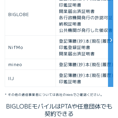
印鑑証明書
開業届出済証明書
BIGLOBE
各行政機関発行の許認可証
納税証明書
公共機関が発行した領収書(コ
登記簿謄(抄)本(現在(履歴)
NifMo
印鑑登録証明書
開業届出済証明書
mineo
登記簿謄(抄)本(現在(履歴)
登記簿謄(抄)本(現在(履歴)
IIJ
印鑑証明書
その他の通信事業者については各社のWebでご確認ください。
BIGLOBEモバイルは
PTAや任意団体でも
契約できる