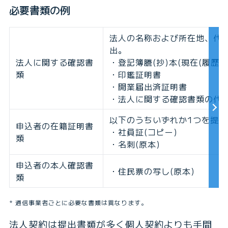
必要書類の例
法人の名称および所在地、代
出。
法人に関する確認書
・登記簿謄(抄)本(現在(履歴)
類
・印鑑証明書
・開業届出済証明書
・法人に関する確認書類の代わ
以下のうちいずれか1つを提出
申込者の在籍証明書
・社員証(コピー)
類
・名刺(原本)
申込者の本人確認書
・住民票の写し(原本)
類
通信事業者ごとに必要な書類は異なります。
法人契約は提出書類が多く個人契約よりも手間