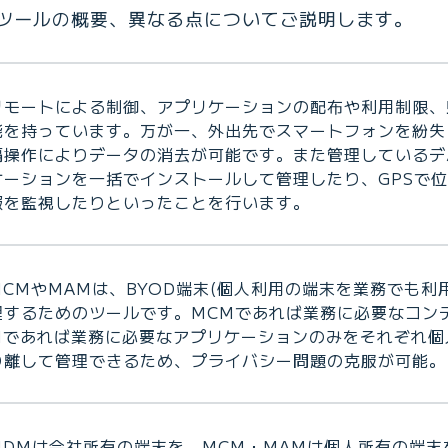
ツールの概要、異なる点についてご説明します。
リモートによる制御、アプリケーションの配布や利用制限、
能を持っています。万が一、外出先でスマートフォンを紛失
隔操作によりデータの消去が可能です。また管理しているデ
ケーションを一括でインストールして管理したり、GPSで
報を監視したりといったことを行います。
MCMやMAMは、BYOD端末(個人利用の端末を業務でも利
理するためのツールです。MCMであれば業務に必要なコン
Mであれば業務に必要なアプリケーションのみをそれぞれ個
り離して管理できるため、プライバシー問題の克服が可能。
MDMは会社所有の端末を、MCM・MAMは個人所有の端末