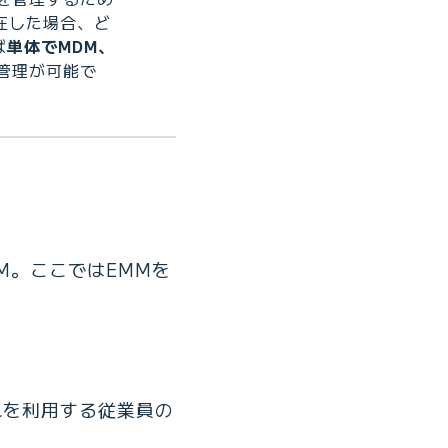
在した場合、ど
ば
単体でMDM、
管理が可能で
M。ここではEMMを
れを利用する従業員の