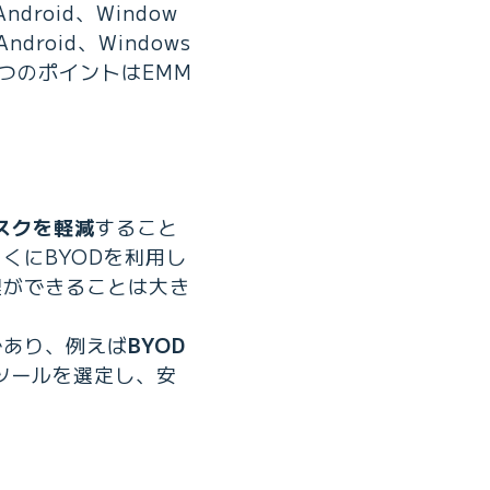
roid、Window
oid、Windows
つのポイントはEMM
スクを軽減
すること
くにBYODを利用し
理ができることは大き
であり、例えば
BYOD
ツールを選定し、安