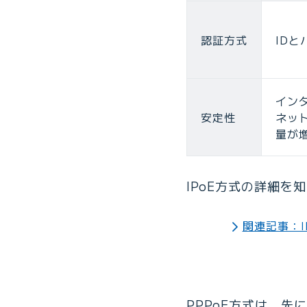
認証方式
ID
イン
安定性
ネッ
量が
IPoE方式の詳細
関連記事：I
PPPoE方式は、