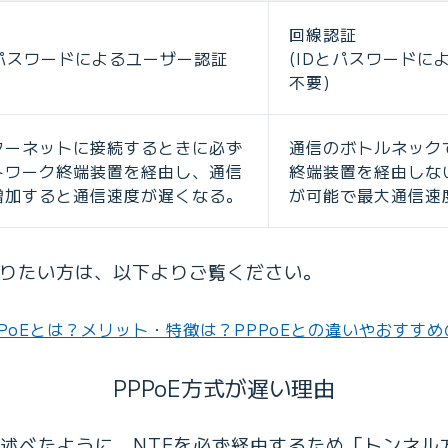
回線認証
とパスワードによるユーザー認証
(IDとパスワードに
不要)
ターネットに接続するときに必ず
通信のボトルネック
トワーク終端装置を経由し、通信
終端装置を経由しな
増加すると通信速度が遅くなる。
が可能で最大通信速
を知りたい方は、以下よりご覧ください。
PoEとは？メリット・特徴は？PPPoEとの違いやおすす
PPPoE方式が遅い理由
先に述べたように、NTEを必ず経由するため「トンネ