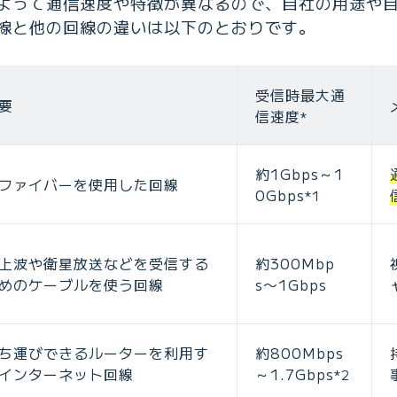
よって通信速度や特徴が異なるので、自社の用途や
線と他の回線の違いは以下のとおりです。
受信時最大通
要
信速度
*
約1Gbps～1
ファイバーを使用した回線
0Gbps
*1
上波や衛星放送などを受信する
約300Mbp
めのケーブルを使う回線
s〜1Gbps
ち運びできるルーターを利用す
約800Mbps
インターネット回線
～1.7Gbps
*2