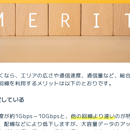
くなら、エリアの広さや通信速度、通信量など、総
回線を利用するメリットは以下のとおりです。
定している
が約1Gbps～10Gbpsと、
他の回線より速い
のが
、配線などにより低下しますが、大容量データのア