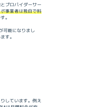
線とプロバイダーサー
ラボ事業者は独自で料
です。
」が可能になりまし
います。
たりしています。例え
7%*は月額料金が安