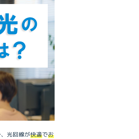
で、光回線が
快適
で
お