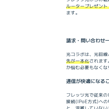
ルータープレゼント
ます。
請求・問い合わせ
光コラボは、光回線
先が一本化
されます
か悩む必要もなくな
通信が快適になる
フレッツ光で従来のI
接続(IPoE方式)へ
と、混雑していない