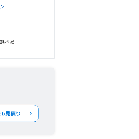
ン
選べる
eb見積り